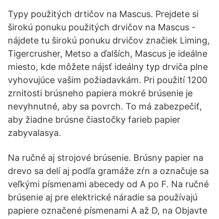
Typy použitých drtičov na Mascus. Prejdete si
širokú ponuku použitých drvičov na Mascus -
nájdete tu širokú ponuku drvičov značiek Liming,
Tigercrusher, Metso a ďalších, Mascus je ideálne
miesto, kde môžete nájsť ideálny typ drviča plne
vyhovujúce vašim požiadavkám. Pri použití 1200
zrnitosti brúsneho papiera mokré brúsenie je
nevyhnutné, aby sa povrch. To má zabezpečiť,
aby žiadne brúsne čiastočky farieb papier
zabyvalasya.
Na ručné aj strojové brúsenie. Brúsny papier na
drevo sa delí aj podľa gramáže zŕn a označuje sa
veľkými písmenami abecedy od A po F. Na ručné
brúsenie aj pre elektrické náradie sa používajú
papiere označené písmenami A až D, na Objavte