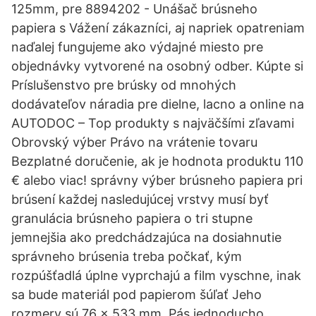
125mm, pre 8894202 - Unášač brúsneho
papiera s Vážení zákazníci, aj napriek opatreniam
naďalej fungujeme ako výdajné miesto pre
objednávky vytvorené na osobný odber. Kúpte si
Príslušenstvo pre brúsky od mnohých
dodávateľov náradia pre dielne, lacno a online na
AUTODOC – Top produkty s najväčšími zľavami
Obrovský výber Právo na vrátenie tovaru
Bezplatné doručenie, ak je hodnota produktu 110
€ alebo viac! správny výber brúsneho papiera pri
brúsení každej nasledujúcej vrstvy musí byť
granulácia brúsneho papiera o tri stupne
jemnejšia ako predchádzajúca na dosiahnutie
správneho brúsenia treba počkať, kým
rozpúšťadlá úplne vyprchajú a film vyschne, inak
sa bude materiál pod papierom šúľať Jeho
rozmery sú 76 x 533 mm. Pás jednoducho