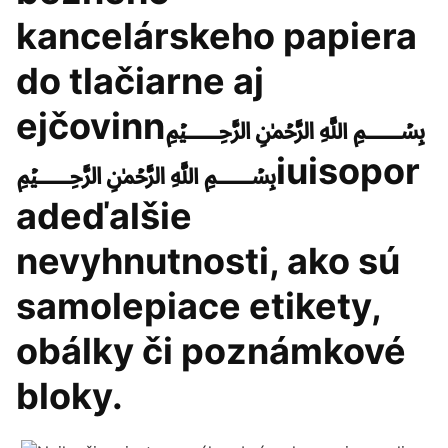
kancelárskeho papiera
do tlačiarne aj
ejčovinn﷽
﷽iuisopor
adeďalšie
nevyhnutnosti, ako sú
samolepiace etikety,
obálky či poznámkové
bloky.