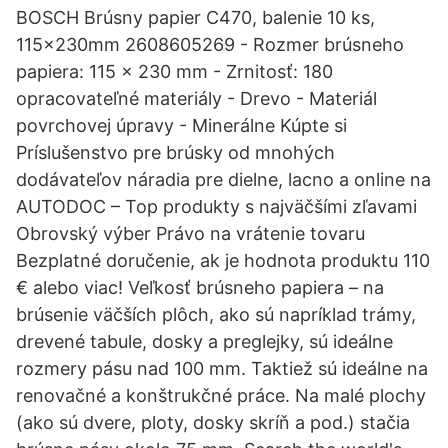
BOSCH Brúsny papier C470, balenie 10 ks,
115x230mm 2608605269 - Rozmer brúsneho
papiera: 115 x 230 mm - Zrnitosť: 180
opracovateľné materiály - Drevo - Materiál
povrchovej úpravy - Minerálne Kúpte si
Príslušenstvo pre brúsky od mnohých
dodávateľov náradia pre dielne, lacno a online na
AUTODOC – Top produkty s najväčšími zľavami
Obrovský výber Právo na vrátenie tovaru
Bezplatné doručenie, ak je hodnota produktu 110
€ alebo viac! Veľkosť brúsneho papiera – na
brúsenie väčších plôch, ako sú napríklad trámy,
drevené tabule, dosky a preglejky, sú ideálne
rozmery pásu nad 100 mm. Taktiež sú ideálne na
renovačné a konštrukčné práce. Na malé plochy
(ako sú dvere, ploty, dosky skríň a pod.) stačia