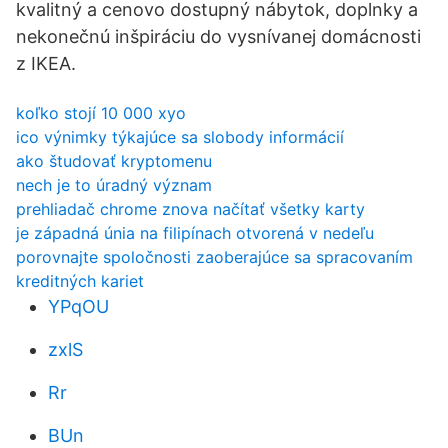
kvalitný a cenovo dostupný nábytok, doplnky a
nekonečnú inšpiráciu do vysnívanej domácnosti
z IKEA.
koľko stojí 10 000 xyo
ico výnimky týkajúce sa slobody informácií
ako študovať kryptomenu
nech je to úradný význam
prehliadač chrome znova načítať všetky karty
je západná únia na filipínach otvorená v nedeľu
porovnajte spoločnosti zaoberajúce sa spracovaním
kreditných kariet
YPqOU
zxlS
Rr
BUn