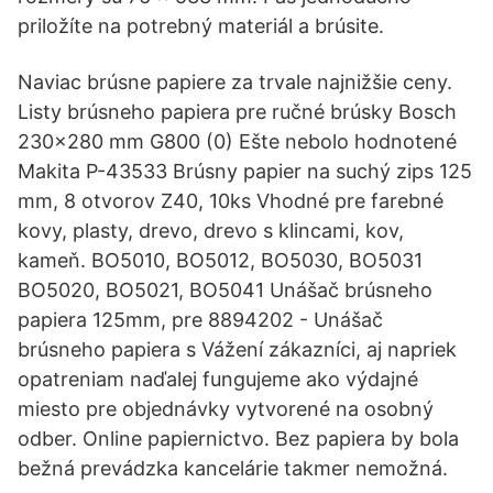
priložíte na potrebný materiál a brúsite.
Naviac brúsne papiere za trvale najnižšie ceny.
Listy brúsneho papiera pre ručné brúsky Bosch
230x280 mm G800 (0) Ešte nebolo hodnotené
Makita P-43533 Brúsny papier na suchý zips 125
mm, 8 otvorov Z40, 10ks Vhodné pre farebné
kovy, plasty, drevo, drevo s klincami, kov,
kameň. BO5010, BO5012, BO5030, BO5031
BO5020, BO5021, BO5041 Unášač brúsneho
papiera 125mm, pre 8894202 - Unášač
brúsneho papiera s Vážení zákazníci, aj napriek
opatreniam naďalej fungujeme ako výdajné
miesto pre objednávky vytvorené na osobný
odber. Online papiernictvo. Bez papiera by bola
bežná prevádzka kancelárie takmer nemožná.