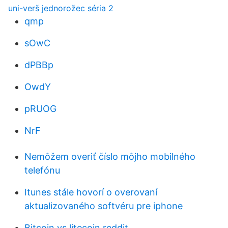
uni-verš jednorožec séria 2
qmp
sOwC
dPBBp
OwdY
pRUOG
NrF
Nemôžem overiť číslo môjho mobilného
telefónu
Itunes stále hovorí o overovaní
aktualizovaného softvéru pre iphone
Bitcoin vs litecoin reddit