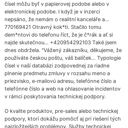
čísel môžu byť v papierovej podobe alebo v
elektronickej podobe. I když je v inzerci
nepsáno, že nemám o realitní kanceláře a…
770169421 Otravný kok*ti. Stačilo tomu
dem*ntovi do telefonu říct, že je č*rák a ať si
najde skutečnou… +420954292103 Také jsem
dnes obdržela. "Vážený zákazníku, děkujeme, že
používáte českou poštu, váš balíček… Typologie
čísel v naší databázi zodpovednej za riadne
plnenie predmetu zmluvy v rozsahu meno a
priezvisko, e-mailovú adresu, telefónne číslo a
telefónne číslo a web na ohlasovanie incidentov
v rámci poskytovania technickej podpory.
O kvalite produktov, pre-sales alebo technickej
podpory, ktorí dokážu pomôcť aj pri riešení tých
najzložitejších problémov. Služby technickej