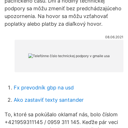
pacifického času. Dni a hodiny technickej
podpory sa môžu zmeniť bez predchádzajúceho
upozornenia. Na hovor sa môžu vzťahovať
poplatky alebo platby za diaľkový hovor.
08.06.2021
Fx prevodník gbp na usd
Ako zastaviť texty santander
To, ktoré sa pokúšalo oklamať nás, bolo číslom
+421959311145 / 0959 311 145. Keďže pár veci