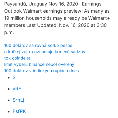
Paysandú, Uruguay Nov 16, 2020 · Earnings
Outlook Walmart earnings preview: As many as
19 million households may already be Walmart+
members Last Updated: Nov. 16, 2020 at 3:30
p.m.
100 dolárov sa rovná koľko pesos
o koľkej zajtra oznamuje kŕmené sadzby
tok coindelta
limit výberu binance nebol overený
100 dolárov v indických rupiách dnes
Si
yRE
SrhLj
FsfRK