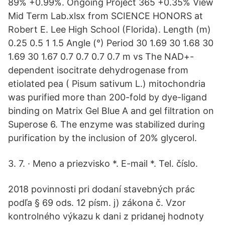
89% +0.99%. Ongoing Project 365 +0.35% View
Mid Term Lab.xlsx from SCIENCE HONORS at
Robert E. Lee High School (Florida). Length (m)
0.25 0.5 1 1.5 Angle (°) Period 30 1.69 30 1.68 30
1.69 30 1.67 0.7 0.7 0.7 0.7 m vs The NAD+-
dependent isocitrate dehydrogenase from
etiolated pea ( Pisum sativum L.) mitochondria
was purified more than 200-fold by dye-ligand
binding on Matrix Gel Blue A and gel filtration on
Superose 6. The enzyme was stabilized during
purification by the inclusion of 20% glycerol.
3. 7. · Meno a priezvisko *. E-mail *. Tel. číslo.
2018 povinnosti pri dodaní stavebných prác
podľa § 69 ods. 12 písm. j) zákona č. Vzor
kontrolného výkazu k dani z pridanej hodnoty