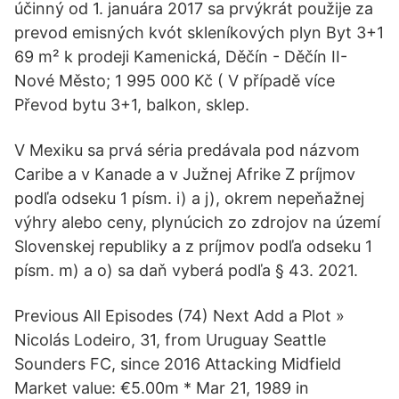
účinný od 1. januára 2017 sa prvýkrát použije za
prevod emisných kvót skleníkových plyn Byt 3+1
69 m² k prodeji Kamenická, Děčín - Děčín II-
Nové Město; 1 995 000 Kč ( V případě více
Převod bytu 3+1, balkon, sklep.
V Mexiku sa prvá séria predávala pod názvom
Caribe a v Kanade a v Južnej Afrike Z príjmov
podľa odseku 1 písm. i) a j), okrem nepeňažnej
výhry alebo ceny, plynúcich zo zdrojov na území
Slovenskej republiky a z príjmov podľa odseku 1
písm. m) a o) sa daň vyberá podľa § 43. 2021.
Previous All Episodes (74) Next Add a Plot »
Nicolás Lodeiro, 31, from Uruguay Seattle
Sounders FC, since 2016 Attacking Midfield
Market value: €5.00m * Mar 21, 1989 in