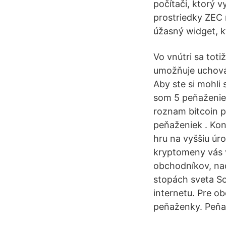
počítači, ktorý v
prostriedky ZEC 
úžasný widget, 
Vo vnútri sa tot
umožňuje uchová
Aby ste si mohli 
som 5 peňaženiek
roznam bitcoin p
peňaženiek . Kon
hru na vyššiu úr
kryptomeny vás 
obchodníkov, na
stopách sveta So
internetu. Pre o
peňaženky. Peňa