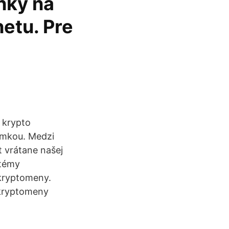
nky na
netu. Pre
 krypto
imkou. Medzi
 vrátane našej
stémy
kryptomeny.
 kryptomeny