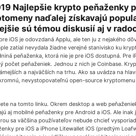
019 Najlepšie krypto peňaženky 
ptomeny naďalej získavajú popula
ejšie sú témou diskusií aj v rad
 pre iOS je odovzdaná Applu, ale ten ju z nejakého dô
pple zatial nevydala žiadne verejné stanivisko ku kr
dniná peňaženka, ktorá nie je pre iOS dostupná. Pre i
lý počet peňaženiek. Jednou z nich je Coinbase. K
námejších a najväčších na trhu. Ako sa uvádza na hlav
úkromnú, nevystopovateľnú open-source kryptomenu
jdete na tomto linku. Okrem desktop a web peňaženie
ú aj mobilné peňaženky pre Android a iOS. Ale inak 
rou sa väčšina používateľov nebude chcieť vysporiada
ženky pre iOS a iPhone Litewallet iOS (predtým Loafwa