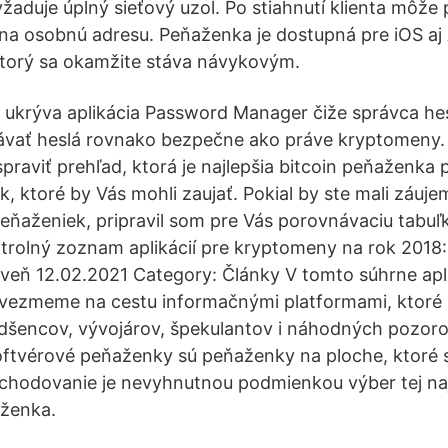
yžaduje úplný sieťový uzol. Po stiahnutí klienta môže 
na osobnú adresu. Peňaženka je dostupná pre iOS aj
ktorý sa okamžite stáva návykovým.
iž ukrýva aplikácia Password Manager čiže správca hes
vať heslá rovnako bezpečne ako práve kryptomeny. 
spraviť prehľad, ktorá je najlepšia bitcoin peňaženka 
, ktoré by Vás mohli zaujať. Pokial by ste mali záuje
eňaženiek, pripravil som pre Vás porovnávaciu tabuľk
trolný zoznam aplikácií pre kryptomeny na rok 2018:
oveň 12.02.2021 Category: Články V tomto súhrne apli
vezmeme na cestu informačnými platformami, ktoré 
dšencov, vývojárov, špekulantov i náhodných pozoro
ftvérové peňaženky sú peňaženky na ploche, ktoré s
bchodovanie je nevyhnutnou podmienkou výber tej naj
ženka.