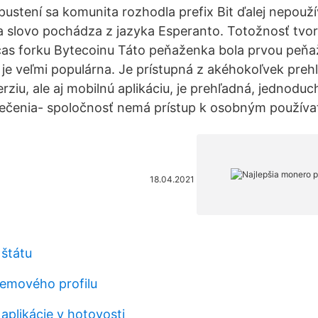
spustení sa komunita rozhodla prefix Bit ďalej nepouž
 slovo pochádza z jazyka Esperanto. Totožnosť tvo
čas forku Bytecoinu Táto peňaženka bola prvou peň
 je veľmi populárna. Je prístupná z akéhokoľvek preh
rziu, ale aj mobilnú aplikáciu, je prehľadná, jednodu
čenia- spoločnosť nemá prístup k osobným používa
18.04.2021
 štátu
emového profilu
aplikácie v hotovosti