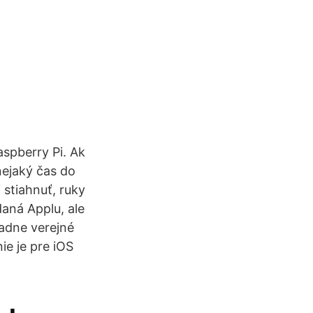
spberry Pi. Ak
nejaký čas do
 stiahnuť, ruky
daná Applu, ale
iadne verejné
ie je pre iOS