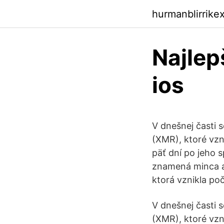
hurmanblirrike
Najlep
ios
V dnešnej časti 
(XMR), ktoré vzn
päť dní po jeho 
znamená minca a
ktorá vznikla po
V dnešnej časti 
(XMR), ktoré vzn