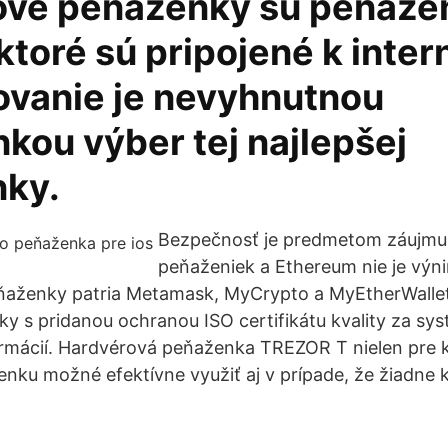
ové peňaženky sú peňaže
ktoré sú pripojené k inter
vanie je nevyhnutnou
kou výber tej najlepšej
ky.
Bezpečnosť je predmetom záujmu
peňaženiek a Ethereum nie je výn
aženky patria Metamask, MyCrypto a MyEtherWallet
ky s pridanou ochranou ISO certifikátu kvality za sy
ormácií. Hardvérová peňaženka TREZOR T nielen pre 
enku možné efektívne využiť aj v prípade, že žiadne