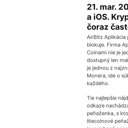
21. mar. 2
a iOS. Kry
čoraz čast
AirBitz Aplikácia
blokuje. Firma A
Coinami nie je je
dostupný len ma
je jednou z najz
Monera, ide o s
každého.
Tie najlepšie ná
odkaze nachádzaj
peňaženka, s kto
litecoinové peňa