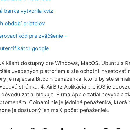
á banka vytvorila kvíz
h období priateľov
erovací kód pre zväčšenie -
utentifikátor google
vý klient dostupný pre Windows, MacOS, Ubuntu a Ra
vyššie uvedených platforiem a ste ochotní investovať 
y je najlepšia Bitcoin peňaženka, ktorú by ste si mali
webovú stránku. 4. AirBitz Aplikácia pre iOS je odovz
 dôvodu zatial blokuje. Firma Apple zatial nevydala ž
yptomenám. Coinami nie je jedniná peňaženka, ktorá n
hone je dostupný len malý počet peňaženiek.