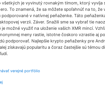
o všetkých je vyvinutý rovnakým tímom, ktorý vyvíja
ro. To znamená, že sa môžete spoľahnúť na to, že v
ú podporované v natívnej peňaženke. Táto peňaženka 
ktopovej verzii. Záver. Snažili sme sa vybrať tie naoz
 je možné využiť na uloženie vašich XMR mincí. Vzhľ
anonymnej meny rastie, istotne čoskoro vzrastie aj po
dú podporovať. Najlepšie krypto peňaženky pre Andr
j získavajú popularitu a čoraz častejšie sú témou dis
udí.
ávať verejné portfólio
ej