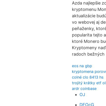
Azda najlepšie z
kryptomenu Mone
aktualizácie bud
vo webovej aj des
peňaženky, ktoré
popularita tejto 
ktoré Monero bu
Kryptomeny naďale
radoch bežných ľ
eos na gbp
kryptomena porovn
colné clo 8413 hs
trojitý krátky etf ol
ardr coinbase
OJ
DFOcG