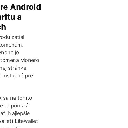
pre Android
ritu a
och
vodu zatial
yptomenám.
Phone je
ryptomena Monero
nej stránke
 dostupnú pre
k sa na tomto
je to pomalá
ť. Najlepšie
llet) Litewallet