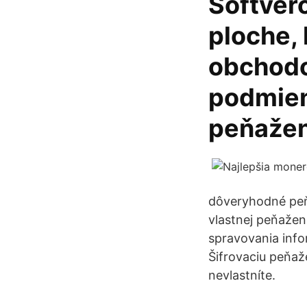
Softvér
ploche, 
obchodo
podmien
peňažen
dôveryhodné peň
vlastnej peňažen
spravovania inf
Šifrovaciu peňaž
nevlastníte.