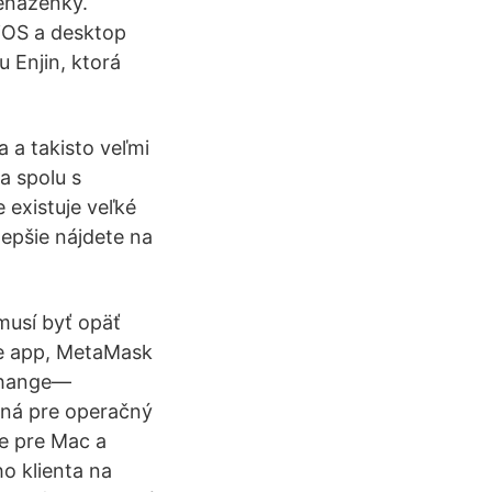
peňaženky.
 iOS a desktop
 Enjin, ktorá
a a takisto veľmi
a spolu s
existuje veľké
epšie nájdete na
musí byť opäť
le app, MetaMask
xchange—
ená pre operačný
ie pre Mac a
o klienta na