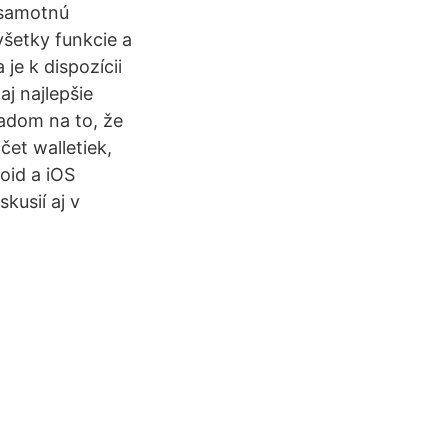
 samotnú
šetky funkcie a
je k dispozícii
aj najlepšie
adom na to, že
čet walletiek,
oid a iOS
kusií aj v