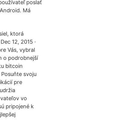
používateľ poslať
 Android. Má
iel, ktorá
Dec 12, 2015 ·
pre Vás, vybral
m o podrobnejší
u bitcoin
 Posuňte svoju
kácií pre
udržia
vateľov vo
ú pripojené k
lepšej