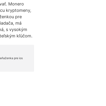
ívať. Monero
rcu kryptomeny,
aženkou pre
liadača, má
chá, s vysokým
teľským kľúčom.