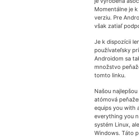
je vyrobená asoci
Momentálne je k d
verziu. Pre Andr
však zatiaľ podp
Je k dispozícii l
používateľsky prí
Androidom sa ta
množstvo peňaže
tomto linku.
Našou najlepšou 
atómová peňažen
equips you with 
everything you n
systém Linux, al
Windows. Táto p