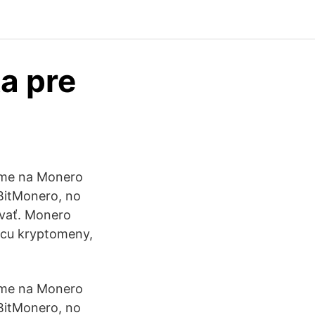
a pre
ieme na Monero
 BitMonero, no
ívať. Monero
rcu kryptomeny,
ieme na Monero
 BitMonero, no