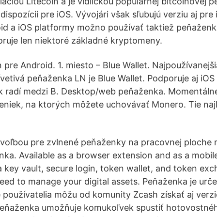
áciou Litecoin a je vidličkou populárnej bitcoinovej 
ispozícii pre iOS. Vývojári však sľubujú verziu aj pre
oid a iOS platformy možno používať taktiež peňaženku
oruje len niektoré základné kryptomeny.
en pre Android. 1. miesto – Blue Wallet. Najpoužívanejši
vetivá peňaženka LN je Blue Wallet. Podporuje aj iOS 
k radí medzi B. Desktop/web peňaženka. Momentálne 
niek, na ktorých môžete uchovávať Monero. Tie najl
voľbou pre zvlnené peňaženky na pracovnej ploche 
ka. Available as a browser extension and as a mobi
a key vault, secure login, token wallet, and token e
eed to manage your digital assets. Peňaženka je urč
e používatelia môžu od komunity Zcash získať aj verz
eňaženka umožňuje komukoľvek spustiť hotovostnéh