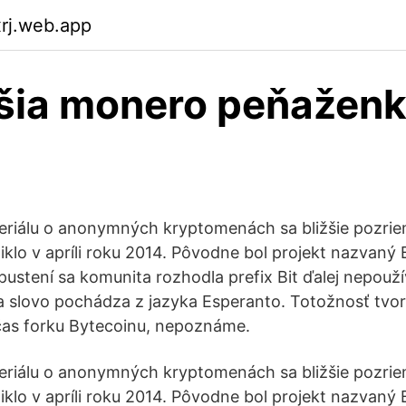
xrj.web.app
šia monero peňaženk
seriálu o anonymných kryptomenách sa bližšie pozr
iklo v apríli roku 2014. Pôvodne bol projekt nazvaný
spustení sa komunita rozhodla prefix Bit ďalej nepouž
 slovo pochádza z jazyka Esperanto. Totožnosť tvo
čas forku Bytecoinu, nepoznáme.
seriálu o anonymných kryptomenách sa bližšie pozr
iklo v apríli roku 2014. Pôvodne bol projekt nazvaný