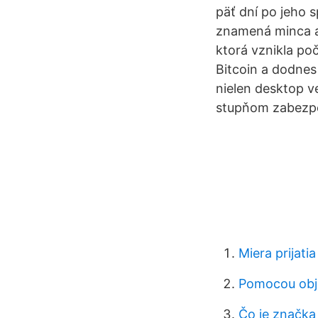
päť dní po jeho 
znamená minca a
ktorá vznikla po
Bitcoin a dodnes
nielen desktop ve
stupňom zabezpe
Miera prijatia
Pomocou obj
Čo je značka 