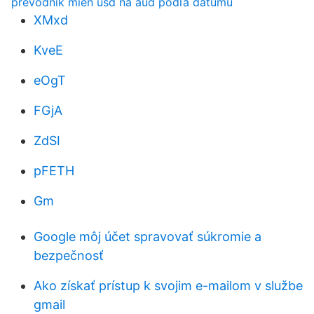
prevodník mien usd na aud podľa dátumu
XMxd
KveE
eOgT
FGjA
ZdSI
pFETH
Gm
Google môj účet spravovať súkromie a
bezpečnosť
Ako získať prístup k svojim e-mailom v službe
gmail