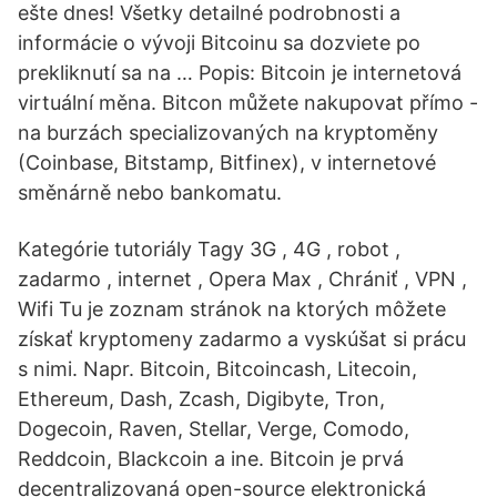
ešte dnes! Všetky detailné podrobnosti a
informácie o vývoji Bitcoinu sa dozviete po
prekliknutí sa na … Popis: Bitcoin je internetová
virtuální měna. Bitcon můžete nakupovat přímo -
na burzách specializovaných na kryptoměny
(Coinbase, Bitstamp, Bitfinex), v internetové
směnárně nebo bankomatu.
Kategórie tutoriály Tagy 3G , 4G , robot ,
zadarmo , internet , Opera Max , Chrániť , VPN ,
Wifi Tu je zoznam stránok na ktorých môžete
získať kryptomeny zadarmo a vyskúšat si prácu
s nimi. Napr. Bitcoin, Bitcoincash, Litecoin,
Ethereum, Dash, Zcash, Digibyte, Tron,
Dogecoin, Raven, Stellar, Verge, Comodo,
Reddcoin, Blackcoin a ine. Bitcoin je prvá
decentralizovaná open-source elektronická