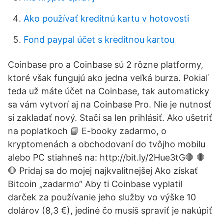
Ako používať kreditnú kartu v hotovosti
Fond paypal účet s kreditnou kartou
Coinbase pro a Coinbase sú 2 rôzne platformy,
ktoré však fungujú ako jedna veľká burza. Pokiaľ
teda už máte účet na Coinbase, tak automaticky
sa vám vytvorí aj na Coinbase Pro. Nie je nutnosť
si zakladať nový. Stačí sa len prihlásiť. Ako ušetriť
na poplatkoch 📘 E-booky zadarmo, o
kryptomenách a obchodovaní do tvôjho mobilu
alebo PC stiahneš na: http://bit.ly/2Hue3tG🛑 🛑
🛑 Pridaj sa do mojej najkvalitnejšej Ako získať
Bitcoin „zadarmo“ Aby ti Coinbase vyplatil
darček za používanie jeho služby vo výške 10
dolárov (8,3 €), jediné čo musíš spraviť je nakúpiť