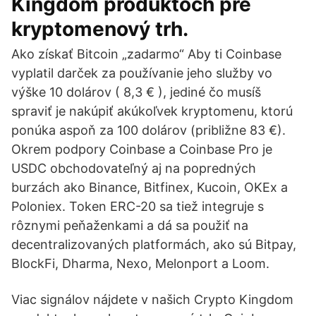
Kingdom produktoch pre
kryptomenový trh.
Ako získať Bitcoin „zadarmo“ Aby ti Coinbase
vyplatil darček za používanie jeho služby vo
výške 10 dolárov ( 8,3 € ), jediné čo musíš
spraviť je nakúpiť akúkoľvek kryptomenu, ktorú
ponúka aspoň za 100 dolárov (približne 83 €).
Okrem podpory Coinbase a Coinbase Pro je
USDC obchodovateľný aj na popredných
burzách ako Binance, Bitfinex, Kucoin, OKEx a
Poloniex. Token ERC-20 sa tiež integruje s
rôznymi peňaženkami a dá sa použiť na
decentralizovaných platformách, ako sú Bitpay,
BlockFi, Dharma, Nexo, Melonport a Loom.
Viac signálov nájdete v našich Crypto Kingdom