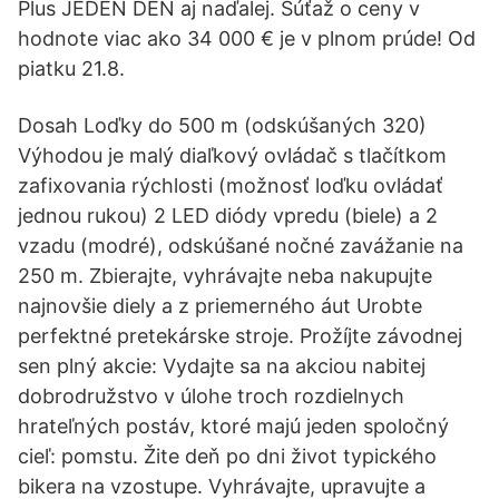
Plus JEDEN DEŇ aj naďalej. Súťaž o ceny v
hodnote viac ako 34 000 € je v plnom prúde! Od
piatku 21.8.
Dosah Loďky do 500 m (odskúšaných 320)
Výhodou je malý diaľkový ovládač s tlačítkom
zafixovania rýchlosti (možnosť loďku ovládať
jednou rukou) 2 LED diódy vpredu (biele) a 2
vzadu (modré), odskúšané nočné zavážanie na
250 m. Zbierajte, vyhrávajte neba nakupujte
najnovšie diely a z priemerného áut Urobte
perfektné pretekárske stroje. Prožíjte závodnej
sen plný akcie: Vydajte sa na akciou nabitej
dobrodružstvo v úlohe troch rozdielnych
hrateľných postáv, ktoré majú jeden spoločný
cieľ: pomstu. Žite deň po dni život typického
bikera na vzostupe. Vyhrávajte, upravujte a