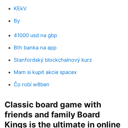
KEkV
By
41000 usd na gbp
Bth banka na app
Stanfordský blockchainový kurz
Mam si kupit akcie spacex
Čo robí w8ben
Classic board game with
friends and family Board
Kings is the ultimate in online