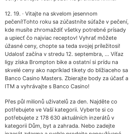
12. 19. · Vitajte na skvelom jesennom
pečení!Tohto roku sa zúčastníte súťaže v pečení,
kde musíte zhromaždiť všetky potrebné prísady
a upiecť čo najviac receptov! Vyhrať môžete
úžasné ceny, chopte sa teda svojej príležitosi!
Udalosť začína v stredu 12. septembra, … Víťaz
ligy získa Brompton bike a ostatní si prídu na
skvelé ceny ako napríklad tikety do blížiaceho sa
Banco Casino Masters. Zbierajte body za účasť a
ITM a vyhrávajte s Banco Casino!
Přes půl milionů uživatelů za den. Najděte co
potřebujete ve Vaší kategorii. Vyberte si co
potřebujete z 178 630 aktuálních inzerátů v
kategorii Dům, byt a zahrada. Nebo zadejte
inzerát zdarma a rychle prodejte nepoužívané