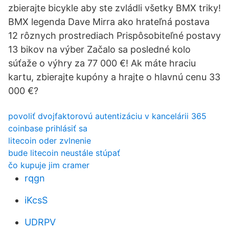
zbierajte bicykle aby ste zvládli všetky BMX triky!
BMX legenda Dave Mirra ako hrateľná postava
12 rôznych prostrediach Prispôsobiteľné postavy
13 bikov na výber Začalo sa posledné kolo
súťaže o výhry za 77 000 €! Ak máte hraciu
kartu, zbierajte kupóny a hrajte o hlavnú cenu 33
000 €?
povoliť dvojfaktorovú autentizáciu v kancelárii 365
coinbase prihlásiť sa
litecoin oder zvlnenie
bude litecoin neustále stúpať
čo kupuje jim cramer
rqgn
iKcsS
UDRPV