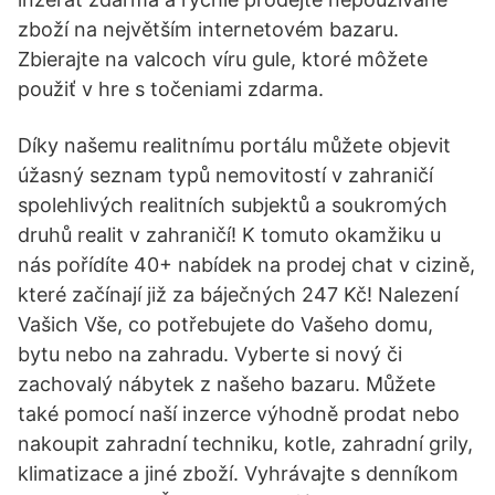
zboží na největším internetovém bazaru.
Zbierajte na valcoch víru gule, ktoré môžete
použiť v hre s točeniami zdarma.
Díky našemu realitnímu portálu můžete objevit
úžasný seznam typů nemovitostí v zahraničí
spolehlivých realitních subjektů a soukromých
druhů realit v zahraničí! K tomuto okamžiku u
nás pořídíte 40+ nabídek na prodej chat v cizině,
které začínají již za báječných 247 Kč! Nalezení
Vašich Vše, co potřebujete do Vašeho domu,
bytu nebo na zahradu. Vyberte si nový či
zachovalý nábytek z našeho bazaru. Můžete
také pomocí naší inzerce výhodně prodat nebo
nakoupit zahradní techniku, kotle, zahradní grily,
klimatizace a jiné zboží. Vyhrávajte s denníkom