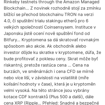
Rinkeby testnets through the Amazon Managed
Blockchain… Z novinek rozhodně stojí za zmínku
blížící se přechod blockchainu TRON na verzi
4.0, či spuštění trialu stakingu etherů pro 6
velkých společností Coinsensysem. Instituce v
Japonsku jistě ocení nově spuštění fond od
Bitfury… Kryptomena sa dá skratovať rovnakým
spôsobom ako akcie. Ak obchodník alebo
investor dôjde ku skratke v kryptomene, dúfa, že
bude profitovať z poklesu ceny. Skrat môže byť
riskantný, pretože rastúca cena … Cena na
burzách, ve směnárnách i cena CFD se mírně
nebo více liší, v závislosti na volatilitě (míře
kolísání hodnoty v čase), která je u kryptoměn
velmi vysoká. Na této stránce jsou vybrány
kotace CDF kontraktů (Plus 500 a další), dále
cena XRP (Ripple… Přehled: Snadné a bezpečné