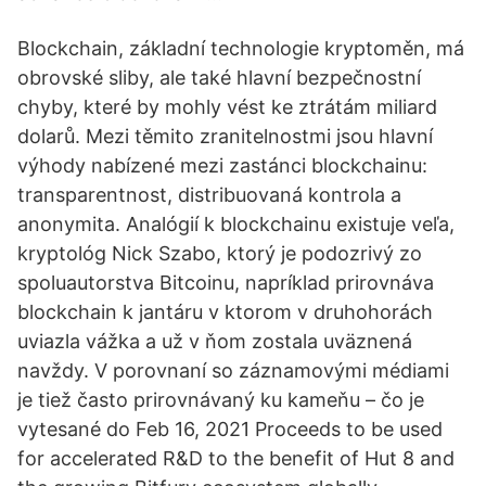
Blockchain, základní technologie kryptoměn, má
obrovské sliby, ale také hlavní bezpečnostní
chyby, které by mohly vést ke ztrátám miliard
dolarů. Mezi těmito zranitelnostmi jsou hlavní
výhody nabízené mezi zastánci blockchainu:
transparentnost, distribuovaná kontrola a
anonymita. Analógií k blockchainu existuje veľa,
kryptológ Nick Szabo, ktorý je podozrivý zo
spoluautorstva Bitcoinu, napríklad prirovnáva
blockchain k jantáru v ktorom v druhohorách
uviazla vážka a už v ňom zostala uväznená
navždy. V porovnaní so záznamovými médiami
je tiež často prirovnávaný ku kameňu – čo je
vytesané do Feb 16, 2021 Proceeds to be used
for accelerated R&D to the benefit of Hut 8 and