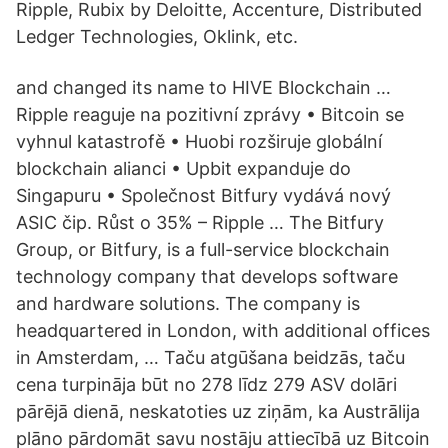
Ripple, Rubix by Deloitte, Accenture, Distributed
Ledger Technologies, Oklink, etc.
and changed its name to HIVE Blockchain …
Ripple reaguje na pozitivní zprávy • Bitcoin se
vyhnul katastrofě • Huobi rozširuje globální
blockchain alianci • Upbit expanduje do
Singapuru • Společnost Bitfury vydává nový
ASIC čip. Růst o 35% – Ripple … The Bitfury
Group, or Bitfury, is a full-service blockchain
technology company that develops software
and hardware solutions. The company is
headquartered in London, with additional offices
in Amsterdam, … Taču atgūšana beidzās, taču
cena turpināja būt no 278 līdz 279 ASV dolāri
pārējā dienā, neskatoties uz ziņām, ka Austrālija
plāno pārdomāt savu nostāju attiecībā uz Bitcoin