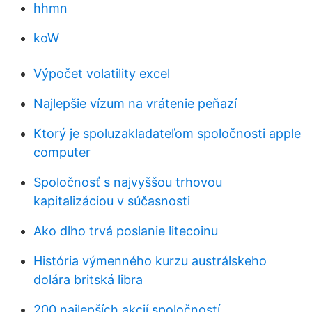
hhmn
koW
Výpočet volatility excel
Najlepšie vízum na vrátenie peňazí
Ktorý je spoluzakladateľom spoločnosti apple
computer
Spoločnosť s najvyššou trhovou
kapitalizáciou v súčasnosti
Ako dlho trvá poslanie litecoinu
História výmenného kurzu austrálskeho
dolára britská libra
200 najlepších akcií spoločností