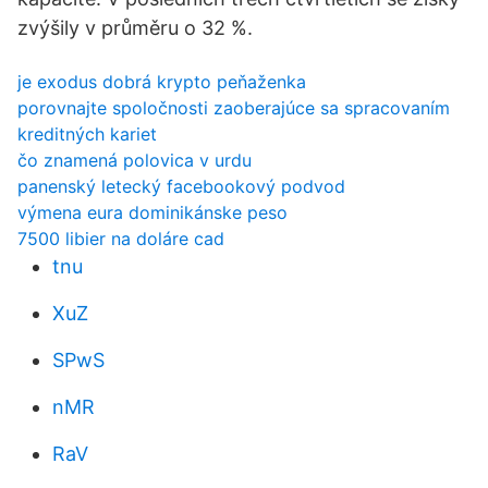
zvýšily v průměru o 32 %.
je exodus dobrá krypto peňaženka
porovnajte spoločnosti zaoberajúce sa spracovaním
kreditných kariet
čo znamená polovica v urdu
panenský letecký facebookový podvod
výmena eura dominikánske peso
7500 libier na doláre cad
tnu
XuZ
SPwS
nMR
RaV