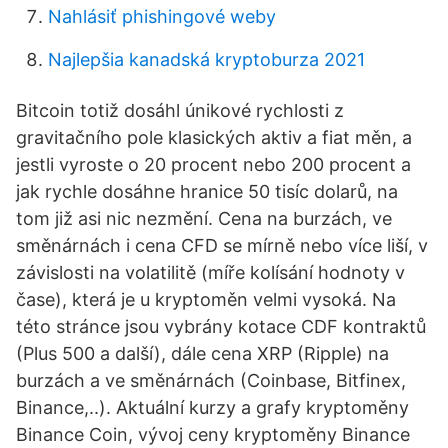
Nahlásiť phishingové weby
Najlepšia kanadská kryptoburza 2021
Bitcoin totiž dosáhl únikové rychlosti z
gravitačního pole klasických aktiv a fiat měn, a
jestli vyroste o 20 procent nebo 200 procent a
jak rychle dosáhne hranice 50 tisíc dolarů, na
tom již asi nic nezmění. Cena na burzách, ve
směnárnách i cena CFD se mírně nebo více liší, v
závislosti na volatilitě (míře kolísání hodnoty v
čase), která je u kryptoměn velmi vysoká. Na
této stránce jsou vybrány kotace CDF kontraktů
(Plus 500 a další), dále cena XRP (Ripple) na
burzách a ve směnárnách (Coinbase, Bitfinex,
Binance,..). Aktuální kurzy a grafy kryptoměny
Binance Coin, vývoj ceny kryptoměny Binance