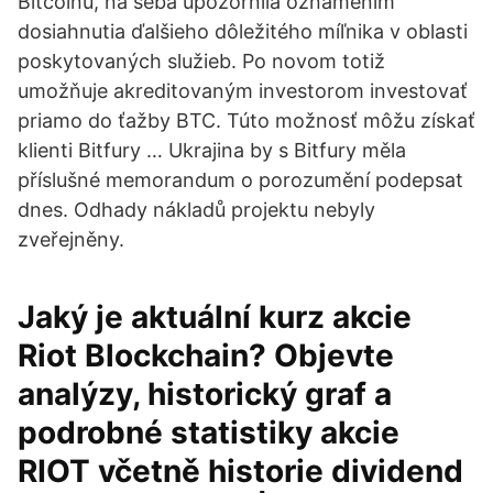
Bitcoinu, na seba upozornila oznámením
dosiahnutia ďalšieho dôležitého míľnika v oblasti
poskytovaných služieb. Po novom totiž
umožňuje akreditovaným investorom investovať
priamo do ťažby BTC. Túto možnosť môžu získať
klienti Bitfury … Ukrajina by s Bitfury měla
příslušné memorandum o porozumění podepsat
dnes. Odhady nákladů projektu nebyly
zveřejněny.
Jaký je aktuální kurz akcie
Riot Blockchain? Objevte
analýzy, historický graf a
podrobné statistiky akcie
RIOT včetně historie dividend