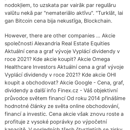
nodokļiem, to uzskata par vairāk par regulāru
valūtu nekā par "nemateriālo aktīvu". "Turklāt, lai
gan Bitcoin cena bija nekustīga, Blockchain.
However, there are other companies … Akcie
společnosti Alexandria Real Estate Equities
Aktuální cena a graf vývoje Vyplácí dividendy v
roce 2021? Kde akcie koupit? Akcie Omega
Healthcare Investors Aktuální cena a graf vývoje
Vyplácí dividendy v roce 2021? Kde akcie OHI
koupit a obchodovat? Akcie Google - Cena, graf,
dividendy a další info Finex.cz - Váš objektivní
průvodce světem financí Od roku 2014 přinášíme
hodnotné články ze světa online obchodování,
financí a investic. Cena akcie však znovu roste a
profituje z vysoké poprávky po výpočetní
kapacitě. V posledních třech čtvrtletích se zisky